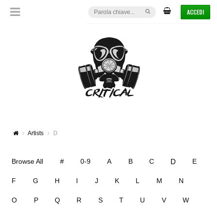
ACCEDI
Artists
D
D
Browse All
#
0-9
A
B
C
E
F
G
H
I
J
K
L
M
N
O
P
Q
R
S
T
U
V
W