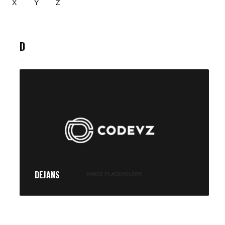
X
Y
Z
D
DEJANS