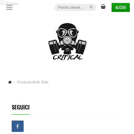
ACCEDI
Products Both Side
SEGUICI